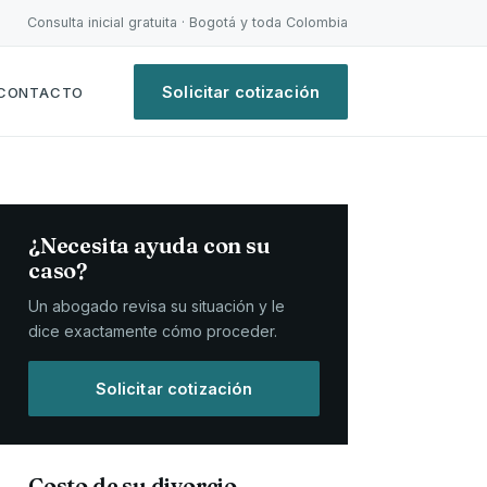
Consulta inicial gratuita · Bogotá y toda Colombia
Solicitar cotización
CONTACTO
¿Necesita ayuda con su
caso?
Un abogado revisa su situación y le
dice exactamente cómo proceder.
Solicitar cotización
Costo de su divorcio