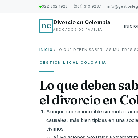
322 362 1928 · (601) 310 9287 · info@gestionle
Divorcio en Colombia
DC
INICIO
ABOGADOS DE FAMILIA
INICIO
/ LO QUE DEBEN SABER LAS MUJERES S
GESTIÓN LEGAL COLOMBIA
Lo que deben sab
el divorcio en C
Aunque suena increíble sin mutuo acue
causales, más bien típicas en una so
vivimos.
A) Relaciones Sexuales Extramatrim