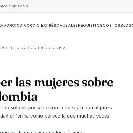
galcolombia.com
DIVORCIO
DIVORCIO EXPRÉS
CAUSALES
REQUISITOS
COSTOS
BLOG
OBRE EL DIVORCIO EN COLOMBIA
er las mujeres sobre
olombia
rdo solo es posible divorciarse si prueba algunas
ciedad enferma como parece la que muchas veces
oniales de cualquiera de los cónyuges