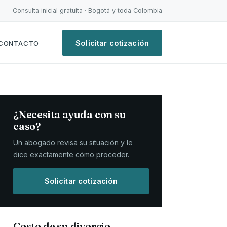
Consulta inicial gratuita · Bogotá y toda Colombia
Solicitar cotización
CONTACTO
¿Necesita ayuda con su
caso?
Un abogado revisa su situación y le
dice exactamente cómo proceder.
Solicitar cotización
Costo de su divorcio