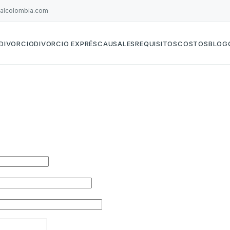
galcolombia.com
DIVORCIO
DIVORCIO EXPRÉS
CAUSALES
REQUISITOS
COSTOS
BLOG