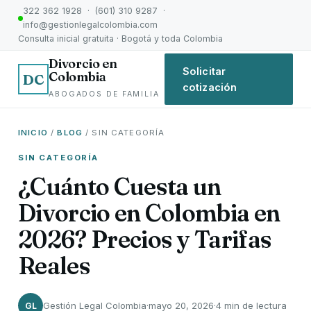
322 362 1928 · (601) 310 9287 ·
info@gestionlegalcolombia.com
Consulta inicial gratuita · Bogotá y toda Colombia
Divorcio en
Solicitar
Colombia
DC
cotización
ABOGADOS DE FAMILIA
INICIO
/
BLOG
/ SIN CATEGORÍA
SIN CATEGORÍA
¿Cuánto Cuesta un
Divorcio en Colombia en
2026? Precios y Tarifas
Reales
Gestión Legal Colombia
·
mayo 20, 2026
·
4 min de lectura
GL