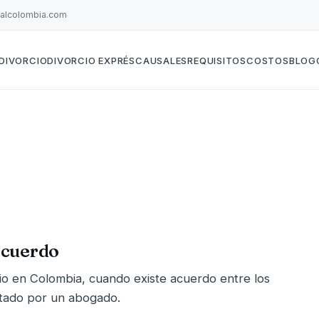
galcolombia.com
DIVORCIO
DIVORCIO EXPRÉS
CAUSALES
REQUISITOS
COSTOS
BLOG
acuerdo
rcio en Colombia, cuando existe acuerdo entre los
tado por un abogado.