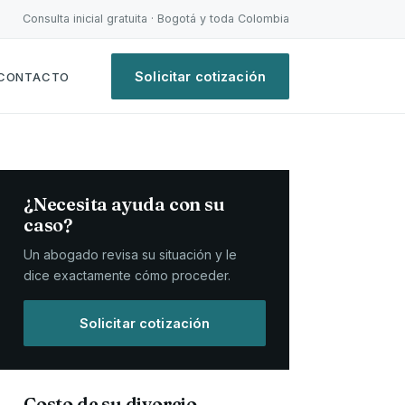
Consulta inicial gratuita · Bogotá y toda Colombia
Solicitar cotización
CONTACTO
¿Necesita ayuda con su
caso?
Un abogado revisa su situación y le
dice exactamente cómo proceder.
Solicitar cotización
Costo de su divorcio