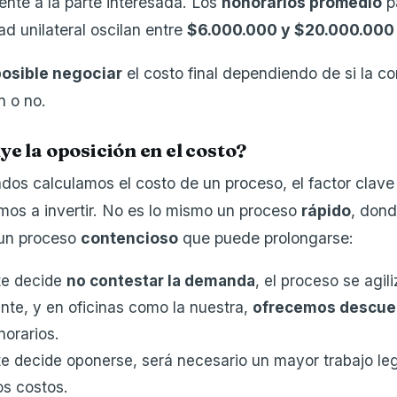
ente a la parte interesada. Los
honorarios promedio
pa
tad unilateral oscilan entre
$6.000.000 y $20.000.000
posible negociar
el costo final dependiendo de si la co
n o no.
ye la oposición en el costo?
os calculamos el costo de un proceso, el factor clave
os a invertir. No es lo mismo un proceso
rápido
, dond
 un proceso
contencioso
que puede prolongarse:
rte decide
no contestar la demanda
, el proceso se agili
ente, y en oficinas como la nuestra,
ofrecemos descuen
norarios.
te decide oponerse, será necesario un mayor trabajo leg
os costos.