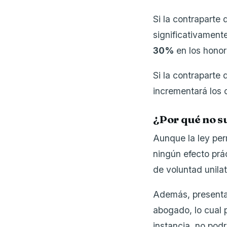
Si la contraparte
significativament
30%
en los honor
Si la contraparte
incrementará los 
¿Por qué no s
Aunque la ley pe
ningún efecto prác
de voluntad unilat
Además, presentar
abogado, lo cual 
instancia, no podr