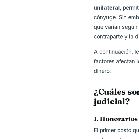
unilateral
, permi
cónyuge. Sin emba
que varían según 
contraparte y la 
A continuación, l
factores afectan 
dinero.
¿Cuáles son
judicial?
1. Honorarios
El primer costo q