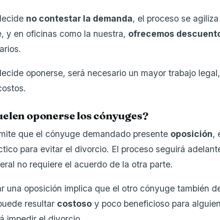
 decide
no contestar la demanda
, el proceso se agiliza
e, y en oficinas como la nuestra,
ofrecemos descuento
arios.
 decide oponerse, será necesario un mayor trabajo legal,
costos.
uelen oponerse los cónyuges?
rmite que el cónyuge demandado presente
oposición
,
tico para evitar el divorcio. El proceso seguirá adelant
eral no requiere el acuerdo de la otra parte.
 una oposición implica que el otro cónyuge también d
puede resultar
costoso
y poco beneficioso para alguien
á impedir el divorcio.