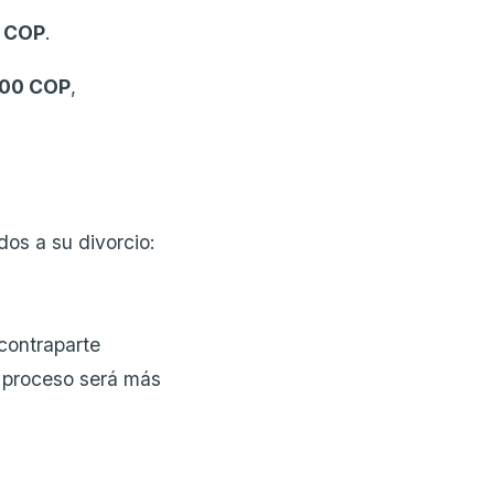
0 COP
.
000 COP
,
dos a su divorcio:
contraparte
l proceso será más