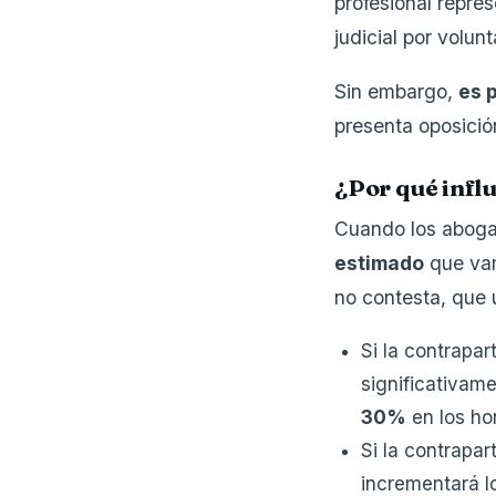
profesional repres
judicial por volun
Sin embargo,
es 
presenta oposició
¿Por qué influ
Cuando los abogad
estimado
que vam
no contesta, que
Si la contrapa
significativam
30%
en los ho
Si la contrapar
incrementará l