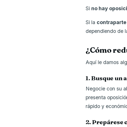
Si
no hay oposic
Si la
contraparte
dependiendo de la
¿Cómo redu
Aquí le damos alg
1. Busque un a
Negocie con su ab
presenta oposició
rápido y económi
2. Prepárese 