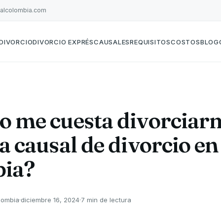
galcolombia.com
DIVORCIO
DIVORCIO EXPRÉS
CAUSALES
REQUISITOS
COSTOS
BLOG
o me cuesta divorciar
a causal de divorcio en
ia?
lombia
·
diciembre 16, 2024
·
7 min de lectura