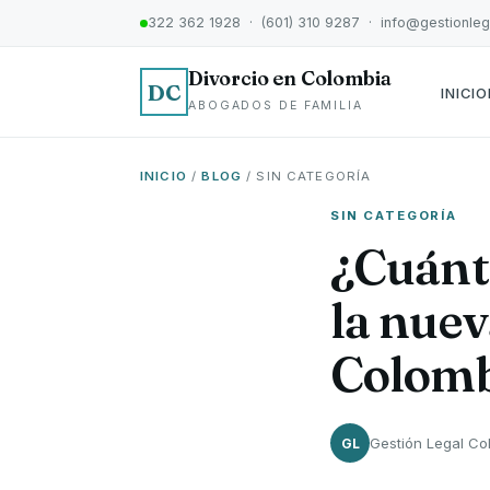
322 362 1928 · (601) 310 9287 · info@gestionle
Divorcio en Colombia
DC
INICIO
ABOGADOS DE FAMILIA
INICIO
/
BLOG
/ SIN CATEGORÍA
SIN CATEGORÍA
¿Cuánt
la nuev
Colomb
Gestión Legal Co
GL