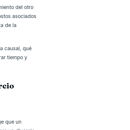
miento del otro
ostos asociados
ta de la
a causal, qué
rar tiempo y
rcio
ge que un