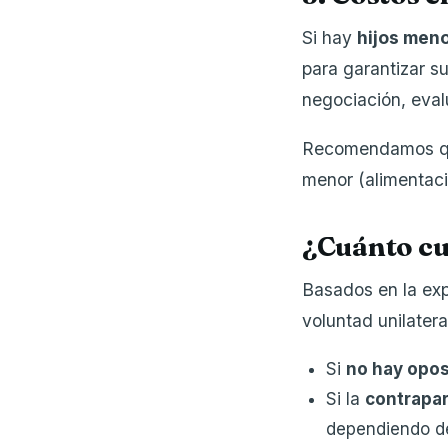
Si hay
hijos men
para garantizar su
negociación, eval
Recomendamos q
menor (alimentació
¿Cuánto cu
Basados en la exp
voluntad unilater
Si
no hay opos
Si la
contrapar
dependiendo de