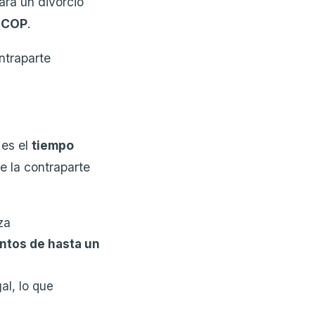
ra un divorcio
 COP
.
ntraparte
 es el
tiempo
e la contraparte
za
tos de hasta un
al, lo que