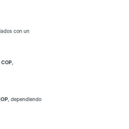
ciados con un
0 COP
,
COP
, dependiendo