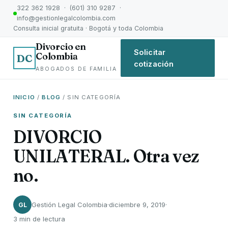
322 362 1928 · (601) 310 9287 ·
info@gestionlegalcolombia.com
Consulta inicial gratuita · Bogotá y toda Colombia
Divorcio en
Solicitar
Colombia
DC
cotización
ABOGADOS DE FAMILIA
INICIO
/
BLOG
/ SIN CATEGORÍA
SIN CATEGORÍA
DIVORCIO
UNILATERAL. Otra vez
no.
Gestión Legal Colombia
·
diciembre 9, 2019
·
GL
3 min de lectura