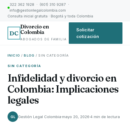
322 362 1928 · (601) 310 9287 ·
info@gestionlegalcolombia.com
Consulta inicial gratuita · Bogotá y toda Colombia
Divorcio en
Solicitar
Colombia
DC
cotización
ABOGADOS DE FAMILIA
INICIO
/
BLOG
/ SIN CATEGORÍA
SIN CATEGORÍA
Infidelidad y divorcio en
Colombia: Implicaciones
legales
Gestión Legal Colombia
·
mayo 20, 2026
·
4 min de lectura
GL