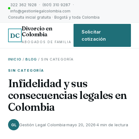
322 362 1928 · (601) 310 9287 ·
info@gestionlegalcolombia.com
Consulta inicial gratuita · Bogotá y toda Colombia
Divorcio en
Solicitar
Colombia
DC
cotización
ABOGADOS DE FAMILIA
INICIO
/
BLOG
/ SIN CATEGORÍA
SIN CATEGORÍA
Infidelidad y sus
consecuencias legales en
Colombia
Gestión Legal Colombia
·
mayo 20, 2026
·
4 min de lectura
GL