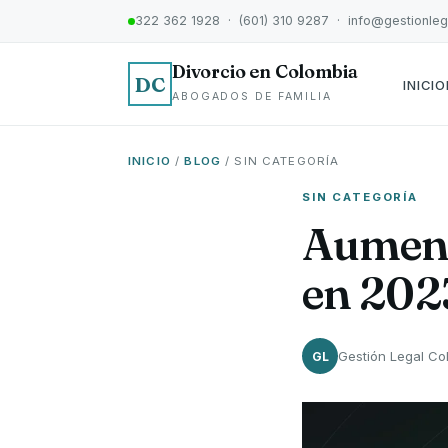
322 362 1928 · (601) 310 9287 · info@gestionle
Divorcio en Colombia
DC
INICIO
ABOGADOS DE FAMILIA
INICIO
/
BLOG
/ SIN CATEGORÍA
SIN CATEGORÍA
Aument
en 202
Gestión Legal Co
GL