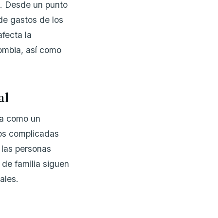
e. Desde un punto
 de gastos de los
afecta la
ombia, así como
al
túa como un
nos complicadas
 las personas
 de familia siguen
ales.