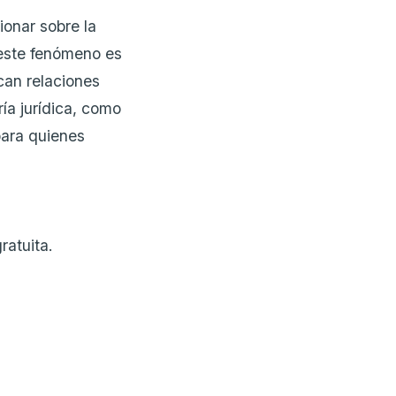
ionar sobre la
 este fenómeno es
can relaciones
ría jurídica, como
para quienes
ratuita.