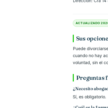
Dirección: Cra 14
ACTUALIZADO 202
Sus opcione
Puede divorciarse
cuando no hay ac
voluntad, sin el 
Preguntas f
¿Necesito aboga
Sí, es obligatorio.
¿Cuál es la form