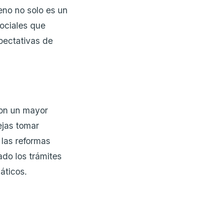
eno no solo es un
sociales que
xpectativas de
con un mayor
ejas tomar
 las reformas
cado los trámites
áticos.