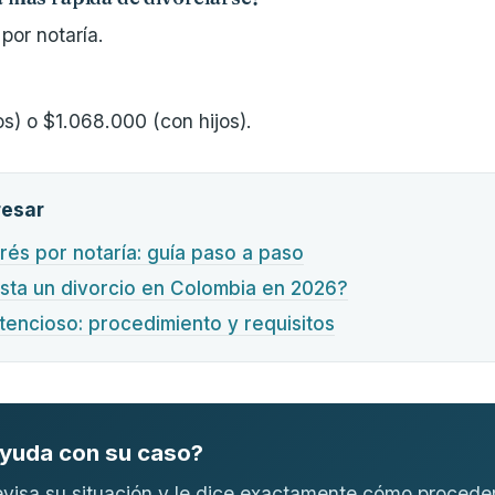
por notaría.
os) o $1.068.000 (con hijos).
resar
rés por notaría: guía paso a paso
sta un divorcio en Colombia en 2026?
tencioso: procedimiento y requisitos
ayuda con su caso?
visa su situación y le dice exactamente cómo proceder