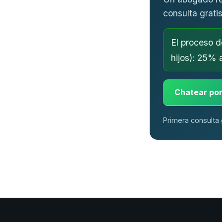
consulta gratis
El proceso 
hijos): 25% 
Chatear po
Primera consulta 