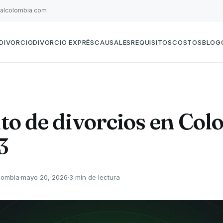
galcolombia.com
DIVORCIO
DIVORCIO EXPRÉS
CAUSALES
REQUISITOS
COSTOS
BLOG
o de divorcios en Col
3
lombia
·
mayo 20, 2026
·
3 min de lectura