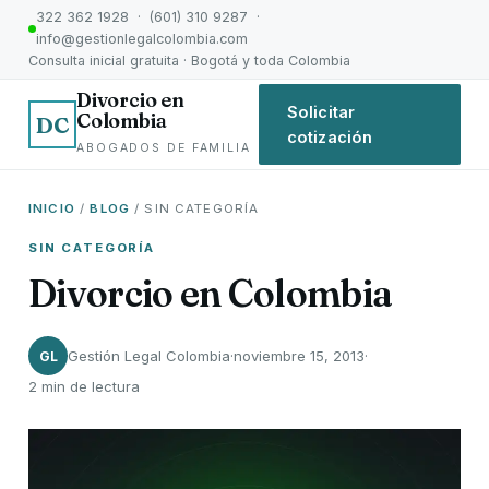
322 362 1928 · (601) 310 9287 ·
info@gestionlegalcolombia.com
Consulta inicial gratuita · Bogotá y toda Colombia
Divorcio en
Solicitar
Colombia
DC
cotización
ABOGADOS DE FAMILIA
INICIO
/
BLOG
/ SIN CATEGORÍA
SIN CATEGORÍA
Divorcio en Colombia
Gestión Legal Colombia
·
noviembre 15, 2013
·
GL
2 min de lectura