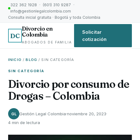
322 362 1928 · (601) 310 9287 ·
info@gestionlegalcolombia.com
Consulta inicial gratuita · Bogotá y toda Colombia
Divorcio en
Solicitar
Colombia
DC
cotización
ABOGADOS DE FAMILIA
INICIO
/
BLOG
/ SIN CATEGORÍA
SIN CATEGORÍA
Divorcio por consumo de
Drogas – Colombia
Gestión Legal Colombia
·
noviembre 20, 2023
·
GL
4 min de lectura