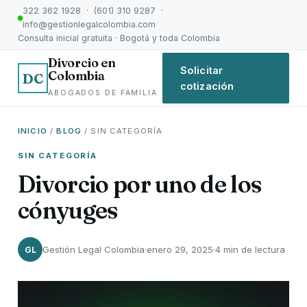
322 362 1928 · (601) 310 9287 ·
info@gestionlegalcolombia.com
Consulta inicial gratuita · Bogotá y toda Colombia
Divorcio en
Solicitar
Colombia
DC
cotización
ABOGADOS DE FAMILIA
INICIO
/
BLOG
/ SIN CATEGORÍA
SIN CATEGORÍA
Divorcio por uno de los
cónyuges
Gestión Legal Colombia
·
enero 29, 2025
·
4 min de lectura
GL