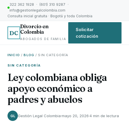
322 362 1928 · (601) 310 9287 ·
info@gestionlegalcolombia.com
Consulta inicial gratuita · Bogotá y toda Colombia
Divorcio en
Solicitar
Colombia
DC
cotización
ABOGADOS DE FAMILIA
INICIO
/
BLOG
/ SIN CATEGORÍA
SIN CATEGORÍA
Ley colombiana obliga
apoyo económico a
padres y abuelos
Gestión Legal Colombia
·
mayo 20, 2026
·
4 min de lectura
GL