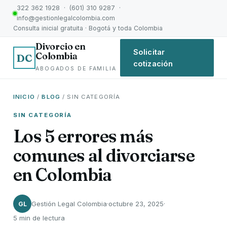
322 362 1928 · (601) 310 9287 ·
info@gestionlegalcolombia.com
Consulta inicial gratuita · Bogotá y toda Colombia
Divorcio en
Solicitar
Colombia
DC
cotización
ABOGADOS DE FAMILIA
INICIO
/
BLOG
/ SIN CATEGORÍA
SIN CATEGORÍA
Los 5 errores más
comunes al divorciarse
en Colombia
Gestión Legal Colombia
·
octubre 23, 2025
·
GL
5 min de lectura