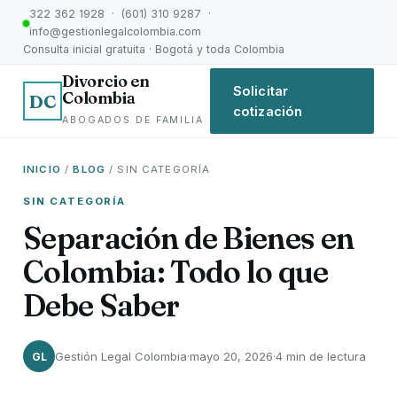
322 362 1928 · (601) 310 9287 ·
info@gestionlegalcolombia.com
Consulta inicial gratuita · Bogotá y toda Colombia
Divorcio en
Solicitar
Colombia
DC
cotización
ABOGADOS DE FAMILIA
INICIO
/
BLOG
/ SIN CATEGORÍA
SIN CATEGORÍA
Separación de Bienes en
Colombia: Todo lo que
Debe Saber
Gestión Legal Colombia
·
mayo 20, 2026
·
4 min de lectura
GL