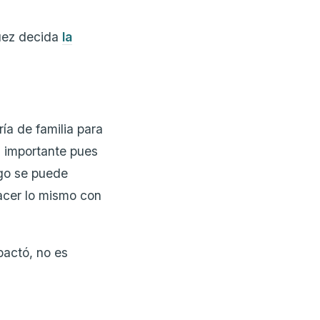
juez decida
la
ía de familia para
s importante pues
ego se puede
acer lo mismo con
pactó, no es