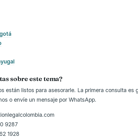
ogotá
o
nyugal
tas sobre este tema?
 están listos para asesorarle. La primera consulta es g
enos o envíe un mensaje por WhatsApp.
tionlegalcolombia.com
10 9287
62 1928