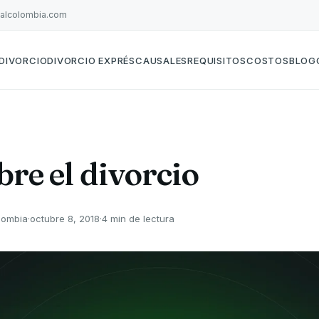
galcolombia.com
DIVORCIO
DIVORCIO EXPRÉS
CAUSALES
REQUISITOS
COSTOS
BLOG
bre el divorcio
lombia
·
octubre 8, 2018
·
4 min de lectura