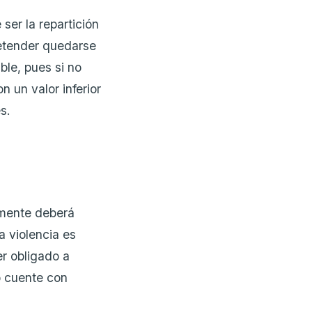
er la repartición
retender quedarse
le, pues si no
n un valor inferior
s.
lamente deberá
a violencia es
er obligado a
o cuente con