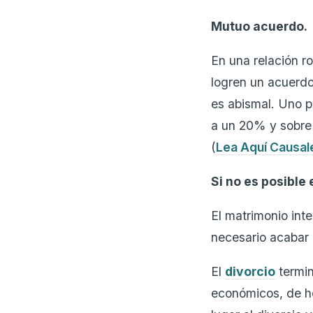
Mutuo acuerdo.
En una relación r
logren un acuerdo
es abismal. Uno p
a un 20% y sobre
(
Lea Aquí Causal
Si no es posible
El matrimonio int
necesario acabar
El
divorcio
termin
económicos, de he