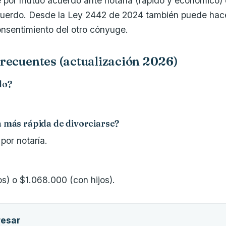
 por mutuo acuerdo ante notaría (rápido y económico) o 
uerdo. Desde la Ley 2442 de 2024 también puede hacer
consentimiento del otro cónyuge.
recuentes (actualización 2026)
do?
a más rápida de divorciarse?
por notaría.
os) o $1.068.000 (con hijos).
resar