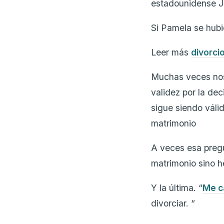
estadounidense Jo
Si Pamela se hub
Leer más
divorci
Muchas veces nos 
validez por la dec
sigue siendo váli
matrimonio
A veces esa pregu
matrimonio sino h
Y la última. “
Me ca
divorciar. “