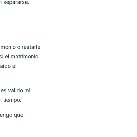
n separarse.
monio o restarle
si el matrimonio
aído el
es valido mi
l tiempo.”
tengo que