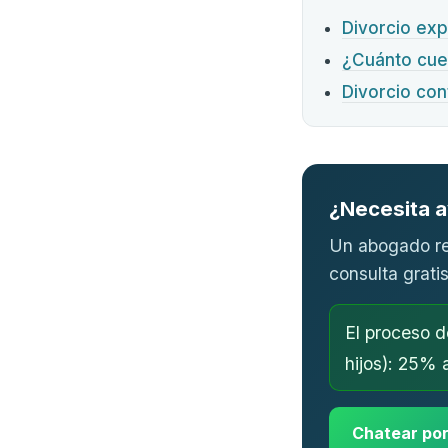
Divorcio exp
¿Cuánto cue
Divorcio con
¿Necesita 
Un abogado re
consulta gratis
El proceso 
hijos): 25% 
Chatear po