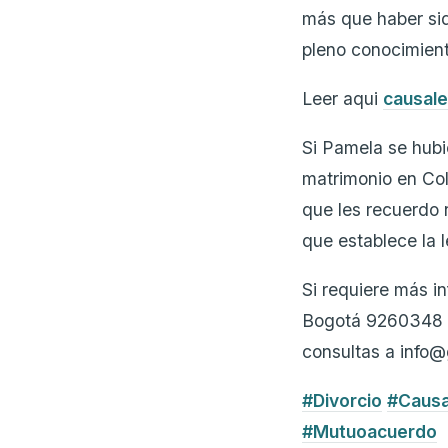
más que haber sid
pleno conocimiento
Leer aqui
causale
Si Pamela se hubi
matrimonio en Col
que les recuerdo 
que establece la 
Si requiere más i
Bogotá 9260348
consultas a info
#Divorcio
#Causa
#Mutuoacuerdo