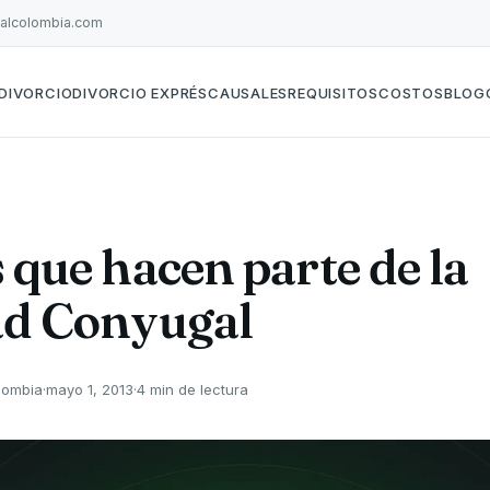
galcolombia.com
DIVORCIO
DIVORCIO EXPRÉS
CAUSALES
REQUISITOS
COSTOS
BLOG
 que hacen parte de la
ad Conyugal
lombia
·
mayo 1, 2013
·
4 min de lectura