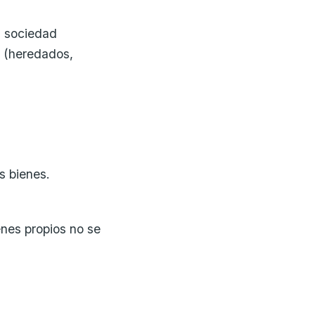
a sociedad
s (heredados,
s bienes.
enes propios no se