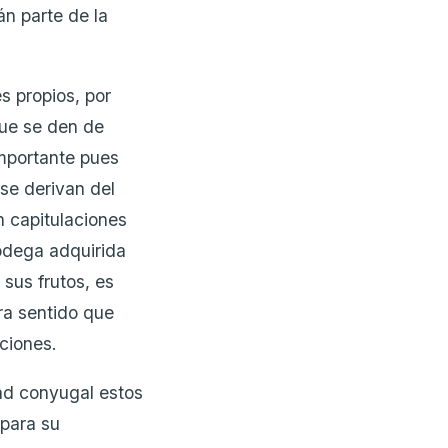
án parte de la
s propios, por
que se den de
importante pues
 se derivan del
n capitulaciones
bodega adquirida
 sus frutos, es
ra sentido que
ciones.
ad conyugal estos
para su