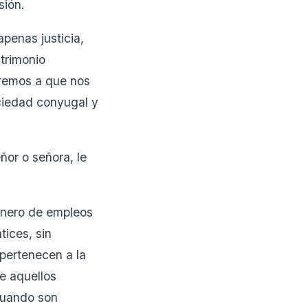
sión.
penas justicia,
trimonio
aremos a que nos
ociedad conyugal y
or o señora, le
género de empleos
tices, sin
 pertenecen a la
de aquellos
cuando son