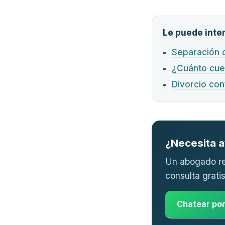
Le puede inte
Separación 
¿Cuánto cue
Divorcio con
¿Necesita 
Un abogado re
consulta gratis
Chatear po