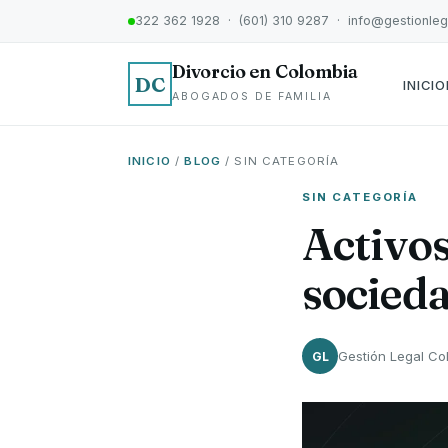
322 362 1928 · (601) 310 9287 · info@gestionle
Divorcio en Colombia
DC
INICIO
ABOGADOS DE FAMILIA
INICIO
/
BLOG
/ SIN CATEGORÍA
SIN CATEGORÍA
Activos
socied
Gestión Legal Co
GL