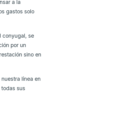
nsar a la
os gastos solo
d conyugal, se
ción por un
restación sino en
 nuestra línea en
s todas sus