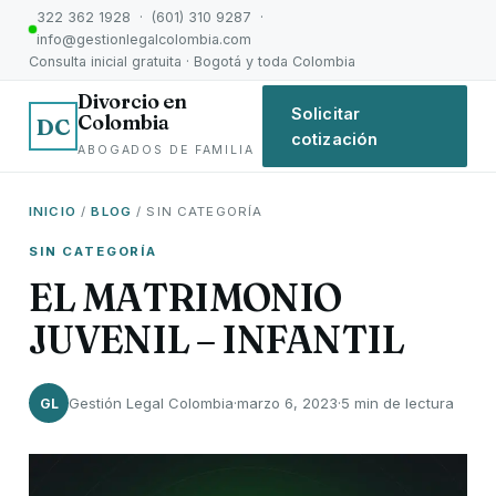
322 362 1928 · (601) 310 9287 ·
info@gestionlegalcolombia.com
Consulta inicial gratuita · Bogotá y toda Colombia
Divorcio en
Solicitar
Colombia
DC
cotización
ABOGADOS DE FAMILIA
INICIO
/
BLOG
/ SIN CATEGORÍA
SIN CATEGORÍA
EL MATRIMONIO
JUVENIL – INFANTIL
Gestión Legal Colombia
·
marzo 6, 2023
·
5 min de lectura
GL