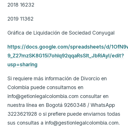
2018 16232
2019 11362
Gráfica de Liquidación de Sociedad Conyugal
https://docs.google.com/spreadsheets/d/1OfN9
9_Z27mzSK8G15i7ohlq92qqaRsSlt_JbRiAyI/edit?
usp=sharing
Si requiere más información de Divorcio en
Colombia puede consultarnos en
info@getionlegalcolombia.com consultar en
nuestra línea en Bogotá 9260348 / WhatsApp
3223621928 o si prefiere puede enviarnos todas
sus consultas a info@gestionlegalcolombia.com.