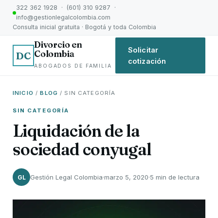
322 362 1928 · (601) 310 9287 ·
info@gestionlegalcolombia.com
Consulta inicial gratuita · Bogotá y toda Colombia
Divorcio en
Solicitar
Colombia
DC
cotización
ABOGADOS DE FAMILIA
INICIO
/
BLOG
/ SIN CATEGORÍA
SIN CATEGORÍA
Liquidación de la
sociedad conyugal
Gestión Legal Colombia
·
marzo 5, 2020
·
5 min de lectura
GL