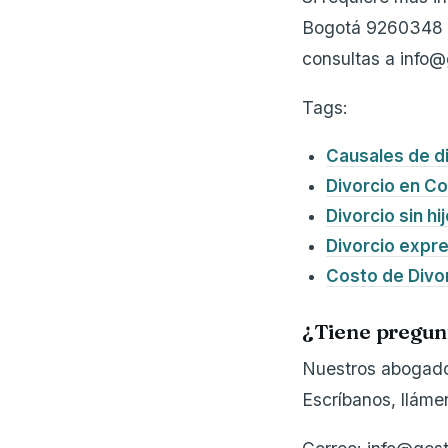
Bogotá 9260348
consultas a info
Tags:
Causales de d
Divorcio en C
Divorcio sin hi
Divorcio expr
Costo de Divo
¿Tiene pregun
Nuestros abogados
Escríbanos, llám