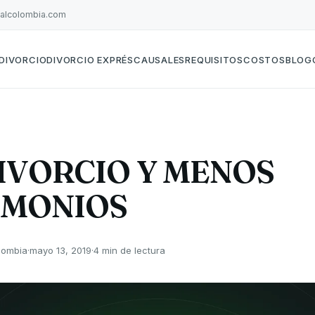
galcolombia.com
DIVORCIO
DIVORCIO EXPRÉS
CAUSALES
REQUISITOS
COSTOS
BLOG
IVORCIO Y MENOS
IMONIOS
lombia
·
mayo 13, 2019
·
4 min de lectura