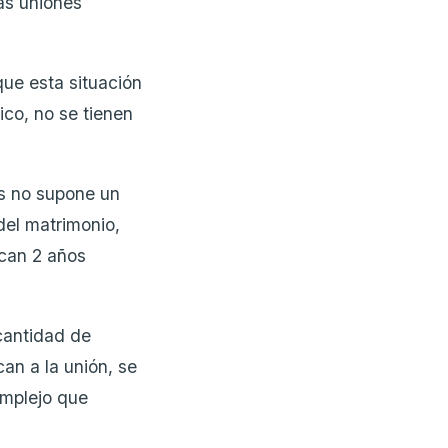
las uniones
que esta situación
ico, no se tienen
es no supone un
el matrimonio,
ican 2 años
cantidad de
an a la unión, se
mplejo que