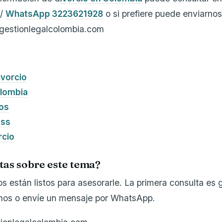
 /
WhatsApp 3223621928
o si prefiere puede enviarno
@gestionlegalcolombia.com
ivorcio
olombia
jos
ess
rcio
tas sobre este tema?
 están listos para asesorarle. La primera consulta es g
enos o envíe un mensaje por WhatsApp.