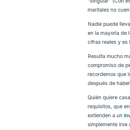
“singular” (Con e
maritales no cuent
Nadie puede lleva
en la mayoría de 
cifras reales y es
Resulta mucho más
compromiso de pe
recordemos que lo
después de haber
Quién quiere casa
requisitos, que e
extienden a un
in
simplemente irse a