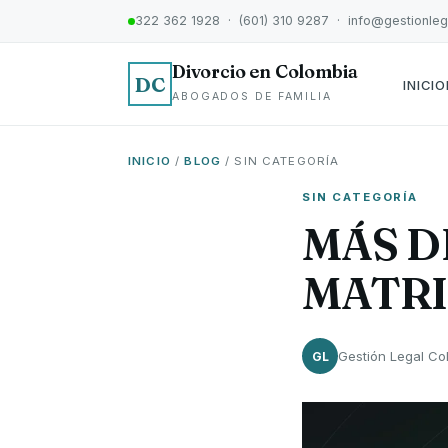
322 362 1928 · (601) 310 9287 · info@gestionle
Divorcio en Colombia
DC
INICIO
ABOGADOS DE FAMILIA
INICIO
/
BLOG
/ SIN CATEGORÍA
SIN CATEGORÍA
MÁS D
MATR
Gestión Legal Co
GL