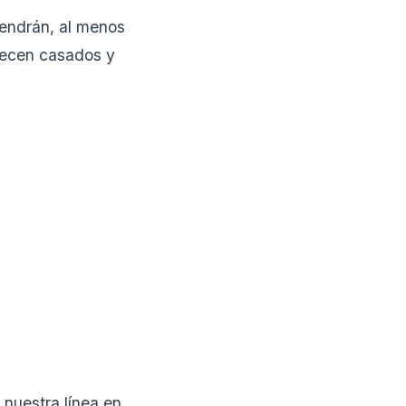
endrán, al menos
necen casados y
nuestra línea en