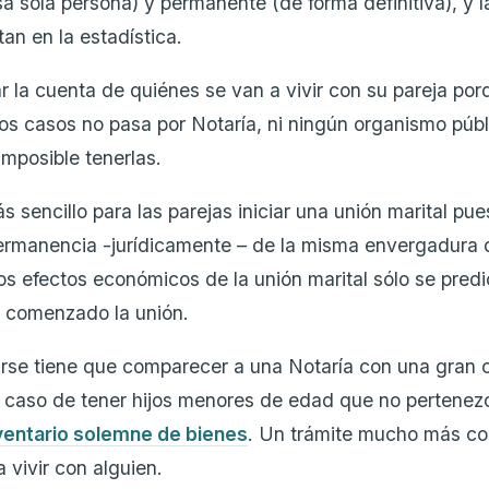
sa sola persona) y permanente (de forma definitiva), y 
an en la estadística.
r la cuenta de quiénes se van a vivir con su pareja por
los casos no pasa por Notaría, ni ningún organismo públ
 imposible tenerlas.
 sencillo para las parejas iniciar una unión marital pu
rmanencia -jurídicamente – de la misma envergadura d
s efectos económicos de la unión marital sólo se pred
 comenzado la unión.
rse tiene que comparecer a una Notaría con una gran 
n caso de tener hijos menores de edad que no pertenezc
ventario solemne de bienes
. Un trámite mucho más co
 vivir con alguien.