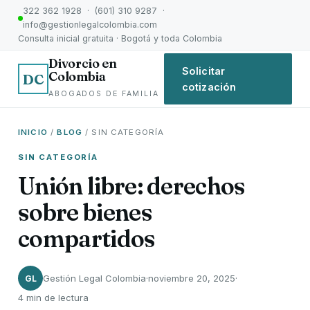
322 362 1928 · (601) 310 9287 ·
info@gestionlegalcolombia.com
Consulta inicial gratuita · Bogotá y toda Colombia
Divorcio en
Solicitar
Colombia
DC
cotización
ABOGADOS DE FAMILIA
INICIO
/
BLOG
/ SIN CATEGORÍA
SIN CATEGORÍA
Unión libre: derechos
sobre bienes
compartidos
Gestión Legal Colombia
·
noviembre 20, 2025
·
GL
4 min de lectura